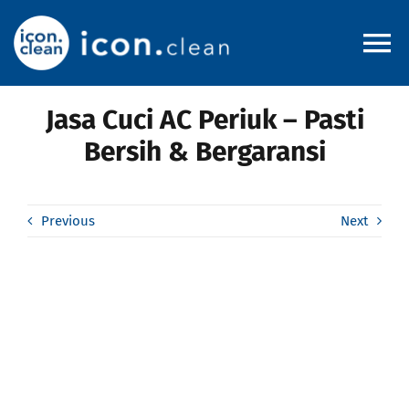
Skip
to
To
content
Na
Jasa Cuci AC Periuk – Pasti
Home
Bersih & Bergaransi
About
Previous
Next
Pricelist
Service Area
Blog