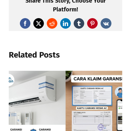
Share This Story, Choose Your
Platform!
Facebook
X
Reddit
LinkedIn
Tumblr
Pinterest
Vk
Related Posts