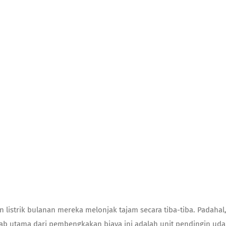
n listrik bulanan mereka melonjak tajam secara tiba-tiba. Padaha
b utama dari pembengkakan biaya ini adalah unit pendingin udara y