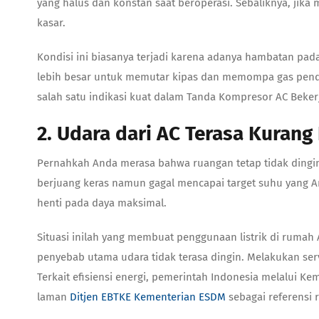
yang halus dan konstan saat beroperasi. Sebaliknya, jika
kasar.
Kondisi ini biasanya terjadi karena adanya hambatan pada
lebih besar untuk memutar kipas dan memompa gas pendi
salah satu indikasi kuat dalam Tanda Kompresor AC Bekerj
2. Udara dari AC Terasa Kuran
Pernahkah Anda merasa bahwa ruangan tetap tidak dingin
berjuang keras namun gagal mencapai target suhu yang A
henti pada daya maksimal.
Situasi inilah yang membuat penggunaan listrik di rumah 
penyebab utama udara tidak terasa dingin. Melakukan se
Terkait efisiensi energi, pemerintah Indonesia melalui 
laman
Ditjen EBTKE Kementerian ESDM
sebagai referensi 