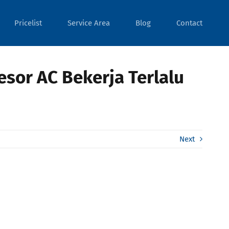
Pricelist
Service Area
Blog
Contact
esor AC Bekerja Terlalu
Next