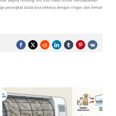
total! Segera hubungi tim Icon Clean untuk mendapatkan
ga perangkat Anda bisa bekerja dengan ringan dan hemat
Facebook
X
Reddit
LinkedIn
Tumblr
Pinterest
Vk