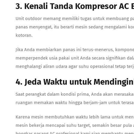
3. Kenali Tanda Kompresor AC 
Unit outdoor memang memiliki tugas untuk membuang pan
panas menyengat, itu berarti mesin sedang mengalami kond
kotoran.
Jika Anda membiarkan panas ini terus-menerus, komponen
memperpendek usia pakai unit Anda secara signifikan dala
menghalangi aliran udara agar suhu operasional tetap terj
4. Jeda Waktu untuk Mendingi
Saat perangkat dalam kondisi prima, Anda akan merasa
ruangan memakan waktu hingga berjam-jam untuk terasa s
Karena mesin membutuhkan waktu lebih lama untuk mendi
mesin bekerja mencapai suhu target, semakin besar pula an
bongkar pasang AC profesional kami siap membantu meng