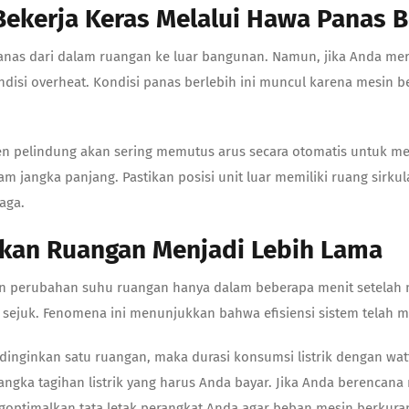
Bekerja Keras Melalui Hawa Panas B
as dari dalam ruangan ke luar bangunan. Namun, jika Anda mera
isi overheat. Kondisi panas berlebih ini muncul karena mesin be
 pelindung akan sering memutus arus secara otomatis untuk men
m jangka panjang. Pastikan posisi unit luar memiliki ruang sirk
aga.
nkan Ruangan Menjadi Lebih Lama
kan perubahan suhu ruangan hanya dalam beberapa menit setel
ejuk. Fenomena ini menunjukkan bahwa efisiensi sistem telah me
nginkan satu ruangan, maka durasi konsumsi listrik dengan wat
gka tagihan listrik yang harus Anda bayar. Jika Anda berencana m
optimalkan tata letak perangkat Anda agar beban mesin berkura