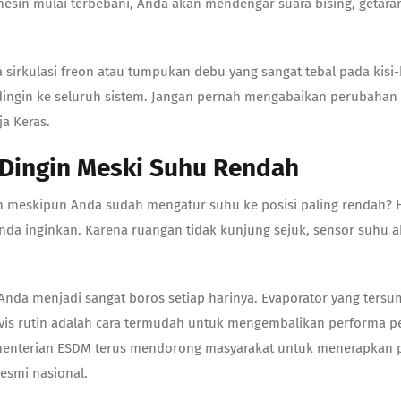
 mesin mulai terbebani, Anda akan mendengar suara bising, getar
 sirkulasi freon atau tumpukan debu yang sangat tebal pada kisi
ngin ke seluruh sistem. Jangan pernah mengabaikan perubahan s
a Keras.
g Dingin Meski Suhu Rendah
 meskipun Anda sudah mengatur suhu ke posisi paling rendah? H
nda inginkan. Karena ruangan tidak kunjung sejuk, sensor suhu 
Anda menjadi sangat boros setiap harinya. Evaporator yang tersum
rvis rutin adalah cara termudah untuk mengembalikan performa p
Kementerian ESDM terus mendorong masyarakat untuk menerapkan po
resmi nasional.