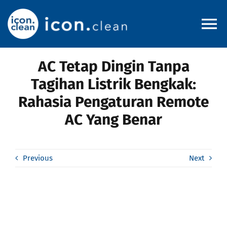
Skip
to
To
content
Na
AC Tetap Dingin Tanpa
Home
Tagihan Listrik Bengkak:
Rahasia Pengaturan Remote
About
AC Yang Benar
Pricelist
Previous
Next
Service Area
Blog