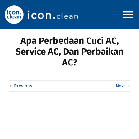
Skip
to
To
content
Na
Apa Perbedaan Cuci AC,
Home
Service AC, Dan Perbaikan
AC?
About
Pricelist
Previous
Next
Service Area
Blog