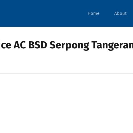
Home
About
ice AC BSD Serpong Tangera