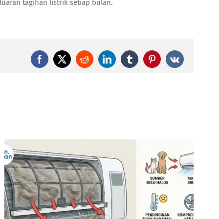
an tagihan listrik setiap bulan.
Facebook
X
Reddit
LinkedIn
Tumblr
Pinterest
Vk