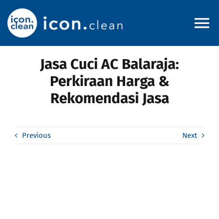
Skip
to
To
content
Na
Jasa Cuci AC Balaraja:
Home
Perkiraan Harga &
Rekomendasi Jasa
About
Pricelist
Previous
Next
Service Area
Blog