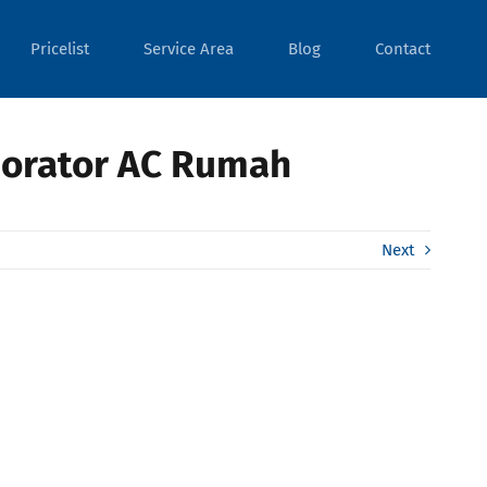
Pricelist
Service Area
Blog
Contact
orator AC Rumah
Next