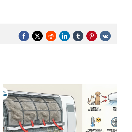
Facebook
X
Reddit
LinkedIn
Tumblr
Pinterest
Vk