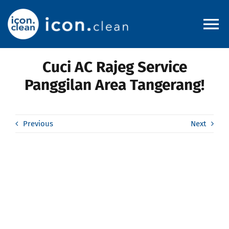
Skip
to
To
content
Na
Cuci AC Rajeg Service
Home
Panggilan Area Tangerang!
About
Previous
Next
Pricelist
Service Area
Blog