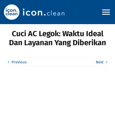
Skip
to
To
content
Na
Cuci AC Legok: Waktu Ideal
Home
Dan Layanan Yang Diberikan
About
Previous
Next
Pricelist
Service Area
Blog